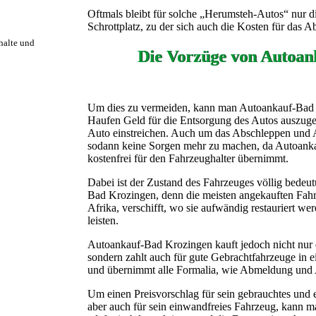
Oftmals bleibt für solche „Herumsteh-Autos“ nur d
Schrottplatz, zu der sich auch die Kosten für das A
rhalte und
Die Vorzüge von Autoan
Um dies zu vermeiden, kann man Autoankauf-Bad K
Haufen Geld für die Entsorgung des Autos auszuge
Auto einstreichen. Auch um das Abschleppen und 
sodann keine Sorgen mehr zu machen, da Autoank
kostenfrei für den Fahrzeughalter übernimmt.
Dabei ist der Zustand des Fahrzeuges völlig bedeu
Bad Krozingen, denn die meisten angekauften Fah
Afrika, verschifft, wo sie aufwändig restauriert we
leisten.
Autoankauf-Bad Krozingen kauft jedoch nicht nur
sondern zahlt auch für gute Gebrachtfahrzeuge in 
und übernimmt alle Formalia, wie Abmeldung und A
Um einen Preisvorschlag für sein gebrauchtes und e
aber auch für sein einwandfreies Fahrzeug, kann