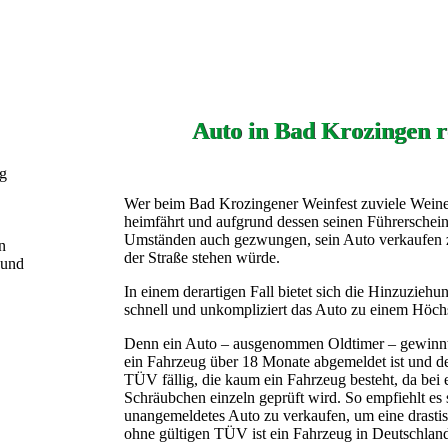
Auto in Bad Krozingen r
ng
Wer beim Bad Krozingener Weinfest zuviele Weine 
heimfährt und aufgrund dessen seinen Führerschein 
Umständen auch gezwungen, sein Auto verkaufen z
n
der Straße stehen würde.
 und
In einem derartigen Fall bietet sich die Hinzuzie
schnell und unkompliziert das Auto zu einem Höchs
Denn ein Auto – ausgenommen Oldtimer – gewinnt 
ein Fahrzeug über 18 Monate abgemeldet ist und de
TÜV fällig, die kaum ein Fahrzeug besteht, da be
Schräubchen einzeln geprüft wird. So empfiehlt es s
unangemeldetes Auto zu verkaufen, um eine drasti
ohne gültigen TÜV ist ein Fahrzeug in Deutschland