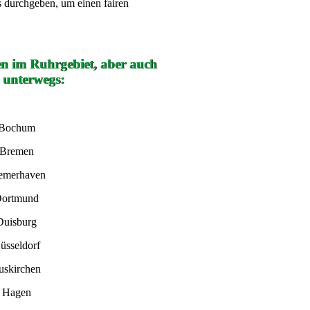
s durchgeben, um einen fairen
en im Ruhrgebiet, aber auch
 unterwegs:
 Bochum
 Bremen
remerhaven
Dortmund
Duisburg
üsseldorf
uskirchen
n Hagen