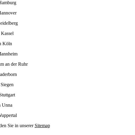
 Hamburg
Hannover
eidelberg
 Kassel
n Köln
Mannheim
im an der Ruhr
Paderborn
 Siegen
tuttgart
n Unna
Wuppertal
den Sie in unserer
Sitemap