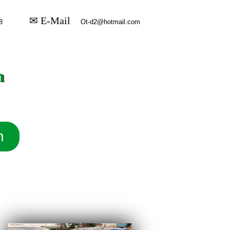
✉ E-Mail
n
n