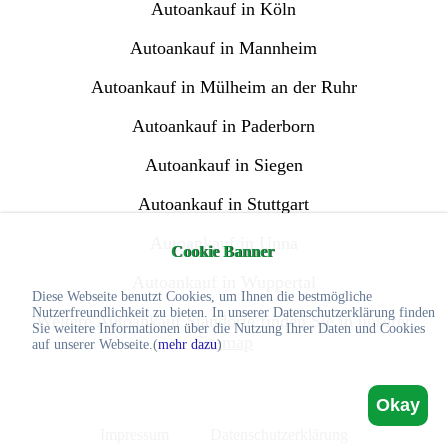
Autoankauf in Köln
Autoankauf in Mannheim
Autoankauf in Mülheim an der Ruhr
Autoankauf in Paderborn
Autoankauf in Siegen
Autoankauf in Stuttgart
Autoankauf in Unna
Cookie Banner
Autoankauf in Wuppertal
Diese Webseite benutzt Cookies, um Ihnen die bestmögliche
Nutzerfreundlichkeit zu bieten. In unserer Datenschutzerklärung finden
Weitere Autoankauf Standorte finden Sie in unserer
Sie weitere Informationen über die Nutzung Ihrer Daten und Cookies
Sitemap
auf unserer Webseite.(
mehr dazu
)
Okay
Impressum
Datenschutzerklärung