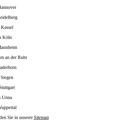
Hannover
eidelberg
 Kassel
n Köln
Mannheim
im an der Ruhr
Paderborn
 Siegen
tuttgart
n Unna
Wuppertal
den Sie in unserer
Sitemap