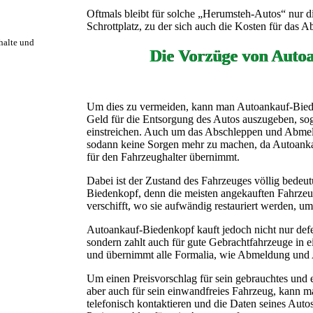
Oftmals bleibt für solche „Herumsteh-Autos“ nur d
Schrottplatz, zu der sich auch die Kosten für das A
rhalte und
Die Vorzüge von Auto
Um dies zu vermeiden, kann man Autoankauf-Biede
Geld für die Entsorgung des Autos auszugeben, so
einstreichen. Auch um das Abschleppen und Abmel
sodann keine Sorgen mehr zu machen, da Autoanka
für den Fahrzeughalter übernimmt.
Dabei ist der Zustand des Fahrzeuges völlig bedeu
Biedenkopf, denn die meisten angekauften Fahrzeu
verschifft, wo sie aufwändig restauriert werden, um 
Autoankauf-Biedenkopf kauft jedoch nicht nur de
sondern zahlt auch für gute Gebrachtfahrzeuge in 
und übernimmt alle Formalia, wie Abmeldung und A
Um einen Preisvorschlag für sein gebrauchtes und e
aber auch für sein einwandfreies Fahrzeug, kann 
telefonisch kontaktieren und die Daten seines Auto