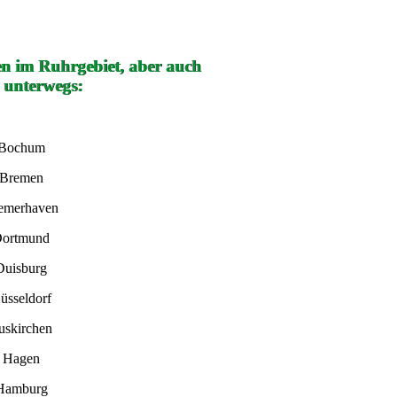
en im Ruhrgebiet, aber auch
 unterwegs:
 Bochum
 Bremen
remerhaven
Dortmund
Duisburg
üsseldorf
uskirchen
n Hagen
 Hamburg