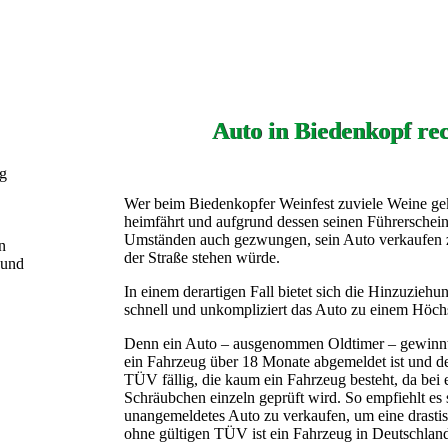
Auto in Biedenkopf rec
ng
Wer beim Biedenkopfer Weinfest zuviele Weine gek
heimfährt und aufgrund dessen seinen Führerschein 
Umständen auch gezwungen, sein Auto verkaufen z
n
der Straße stehen würde.
 und
In einem derartigen Fall bietet sich die Hinzuzieh
schnell und unkompliziert das Auto zu einem Höchs
Denn ein Auto – ausgenommen Oldtimer – gewinnt 
ein Fahrzeug über 18 Monate abgemeldet ist und de
TÜV fällig, die kaum ein Fahrzeug besteht, da be
Schräubchen einzeln geprüft wird. So empfiehlt es s
unangemeldetes Auto zu verkaufen, um eine drasti
ohne gültigen TÜV ist ein Fahrzeug in Deutschland