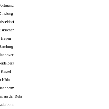
Dortmund
Duisburg
üsseldorf
uskirchen
n Hagen
 Hamburg
Hannover
eidelberg
 Kassel
n Köln
Mannheim
im an der Ruhr
Paderborn