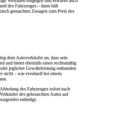
ige Vertrauen entgegen und erwartet auch
and des Fahrzeuges – dann hält
onisch gemachten Zusagen zum Preis des
fing dem Autoverkäufer an, dass sein
d und bietet ebenfalls einen rechtsmäßig
äufer jeglicher Gewährleistung entbunden
r nicht – wie eventuell bei einem
ann.
 Abholung des Fahrzeuges sofort nach
 Verkäufer des gebrauchten Autos auf
orgenfrei entledigt.