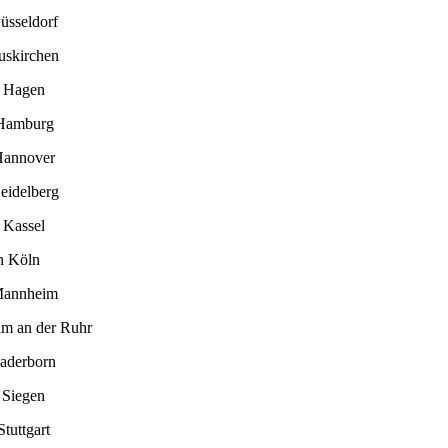
üsseldorf
uskirchen
n Hagen
 Hamburg
Hannover
eidelberg
 Kassel
n Köln
Mannheim
im an der Ruhr
Paderborn
 Siegen
tuttgart