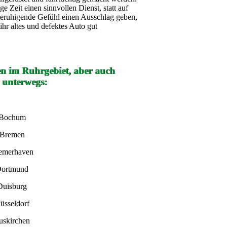
ge Zeit einen sinnvollen Dienst, statt auf
beruhigende Gefühl einen Ausschlag geben,
hr altes und defektes Auto gut
en im Ruhrgebiet, aber auch
 unterwegs:
 Bochum
 Bremen
remerhaven
Dortmund
Duisburg
üsseldorf
uskirchen