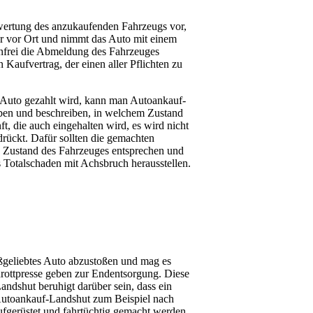
ewertung des anzukaufenden Fahrzeugs vor,
bar vor Ort und nimmt das Auto mit einem
nfrei die Abmeldung des Fahrzeuges
Kaufvertrag, der einen aller Pflichten zu
as Auto gezahlt wird, kann man Autoankauf-
ben und beschreiben, in welchem Zustand
ft, die auch eingehalten wird, es wird nicht
drückt. Dafür sollten die gemachten
 Zustand des Fahrzeuges entsprechen und
s Totalschaden mit Achsbruch herausstellen.
ißgeliebtes Auto abzustoßen und mag es
chrottpresse geben zur Endentsorgung. Diese
ndshut beruhigt darüber sein, dass ein
 Autoankauf-Landshut zum Beispiel nach
aufgerüstet und fahrtüchtig gemacht werden.