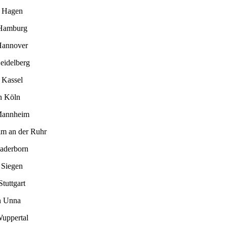
n Hagen
 Hamburg
Hannover
eidelberg
 Kassel
n Köln
Mannheim
im an der Ruhr
Paderborn
 Siegen
tuttgart
n Unna
Wuppertal