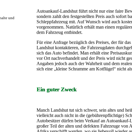
Autoankauf-Landshut führt nicht nur eine faire B
sondern zahlt den festgestellten Preis auch sofort 
rhalte und
Schleppfahrzeug mit. Auf Wunsch wird auch koste
vorgenommen. Natürlich erhält man einen regulären 
dem Fahrzeug entbindet.
Für eine Anfrage bezüglich des Preises, der für d
Landshut kontaktieren, die Fahrzeugdaten durchge
sich das Auto befindet. Man erhält eine Preisauskun
vor Ort nachverhandelt und der Preis wird nicht ge
Angaben jedoch auch der Wahrheit und dem realen
sich eine „kleine Schramme am Kotflügel“ nicht al
Ein guter Zweck
Manch Landshut tut sich schwer, sein altes und he
vielleicht auch nicht in die (gebührenpflichtige) S
Autobesitzer dürfen beim Verkauf an Autoankauf-La
großer Teil der alten und defekten Fahrzeuge von
Afrika verschifft werden, wo sie liebevoll wieder 