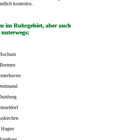
ndlich kostenlos.
en im Ruhrgebiet, aber auch
 unterwegs:
 Bochum
 Bremen
remerhaven
Dortmund
Duisburg
üsseldorf
uskirchen
n Hagen
 Hamburg