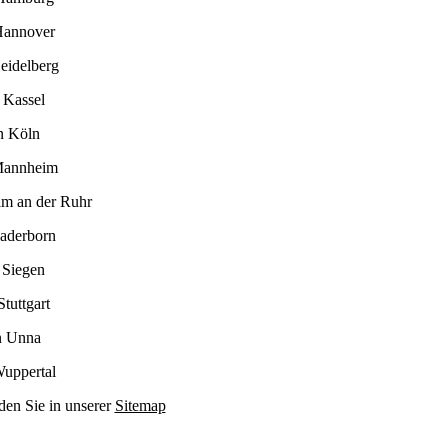
Hannover
eidelberg
 Kassel
n Köln
Mannheim
im an der Ruhr
Paderborn
 Siegen
tuttgart
n Unna
Wuppertal
den Sie in unserer
Sitemap