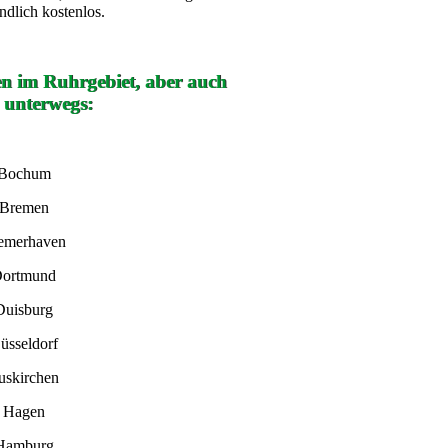
ndlich kostenlos.
en im Ruhrgebiet, aber auch
 unterwegs:
 Bochum
 Bremen
remerhaven
Dortmund
Duisburg
üsseldorf
uskirchen
n Hagen
 Hamburg