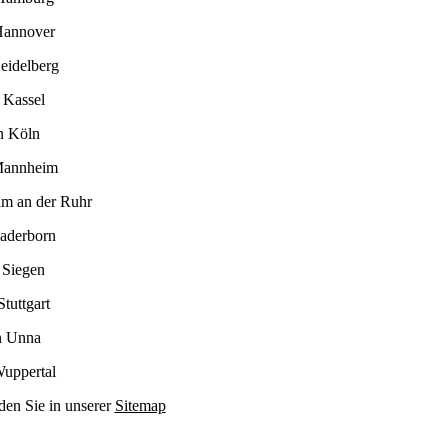
Hannover
eidelberg
 Kassel
n Köln
Mannheim
im an der Ruhr
Paderborn
 Siegen
tuttgart
n Unna
Wuppertal
den Sie in unserer
Sitemap