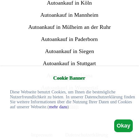
Autoankauf in Köln
Autoankauf in Mannheim
Autoankauf in Mülheim an der Ruhr
Autoankauf in Paderborn
Autoankauf in Siegen
Autoankauf in Stuttgart
Autoankauf in Unna
Cookie Banner
Autoankauf in Wuppertal
Diese Webseite benutzt Cookies, um Ihnen die bestmögliche
Nutzerfreundlichkeit zu bieten. In unserer Datenschutzerklärung finden
Weitere Autoankauf Standorte finden Sie in unserer
Sie weitere Informationen über die Nutzung Ihrer Daten und Cookies
Sitemap
auf unserer Webseite.(
mehr dazu
)
Okay
Impressum
Datenschutzerklärung