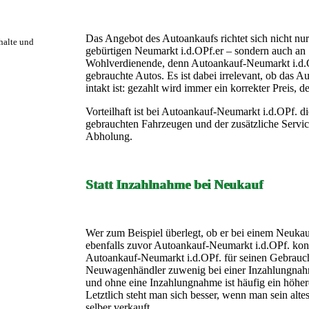
Das Angebot des Autoankaufs richtet sich nicht nur
rhalte und
gebürtigen Neumarkt i.d.OPf.er – sondern auch an 
Wohlverdienende, denn Autoankauf-Neumarkt i.d.OPf.
gebrauchte Autos. Es ist dabei irrelevant, ob das A
intakt ist: gezahlt wird immer ein korrekter Preis, 
Vorteilhaft ist bei Autoankauf-Neumarkt i.d.OPf. 
gebrauchten Fahrzeugen und der zusätzliche Servi
Abholung.
Statt Inzahlnahme bei Neukauf
Wer zum Beispiel überlegt, ob er bei einem Neukauf 
ebenfalls zuvor Autoankauf-Neumarkt i.d.OPf. kont
Autoankauf-Neumarkt i.d.OPf. für seinen Gebrauc
Neuwagenhändler zuwenig bei einer Inzahlungnah
und ohne eine Inzahlungnahme ist häufig ein höher
Letztlich steht man sich besser, wenn man sein alte
selber verkauft.