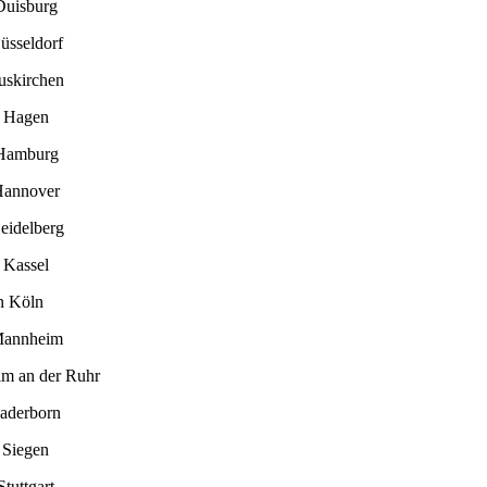
Duisburg
üsseldorf
uskirchen
n Hagen
 Hamburg
Hannover
eidelberg
 Kassel
n Köln
Mannheim
im an der Ruhr
Paderborn
 Siegen
tuttgart