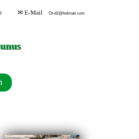
✉ E-Mail
aunus
n