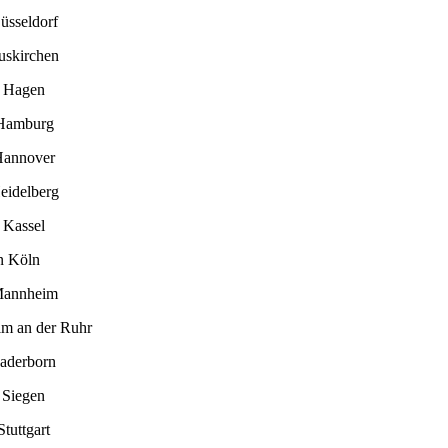
üsseldorf
uskirchen
n Hagen
 Hamburg
Hannover
eidelberg
 Kassel
n Köln
Mannheim
im an der Ruhr
Paderborn
 Siegen
tuttgart