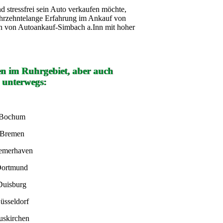
 stressfrei sein Auto verkaufen möchte,
ahrzehntelange Erfahrung im Ankauf von
en von Autoankauf-Simbach a.Inn mit hoher
en im Ruhrgebiet, aber auch
 unterwegs:
 Bochum
 Bremen
remerhaven
Dortmund
Duisburg
üsseldorf
uskirchen