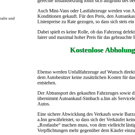
gerechte Instandsetzung lohnt sich aufgrund des bet
Auch Mini-Vans oder Lastfahrzeuge werden von A
Konditionen gekauft. Für den Preis, den Autoankauf
rhalte und
Listenpreise zu Rate gezogen, so dass sich stets ein 
Dabei spielt es keine Rolle, ob das Fahrzeug defekt o
fairer und maximal hoher Preis für das gebrauchte 
Kostenlose Abholun
Ebenso werden Unfallfahrzeuge auf Wunsch direkt an
dem Autobesitzer keine zusätzlichen Kosten für d
entstehen.
Der Abtransport des gekauften Fahrzeuges sowie 
übernimmt Autoankauf-Simbach a.Inn als Servicelei
Autos.
Eine sichere Abwicklung des Verkaufs sowie Bar
a.Inn gewährleistet, so dass sich der Verkäufer kei
„Rostlaube“ machen muss, von dem vielleicht lästig
Verpflichtungen mehr gegenüber dem Käufer einzuh