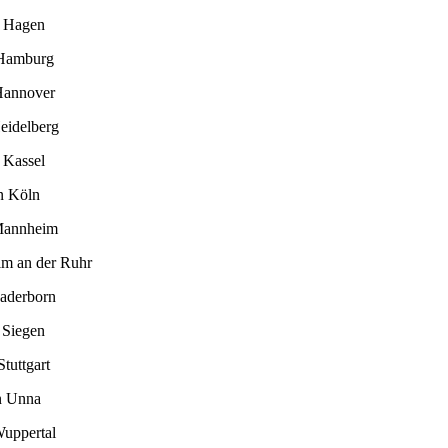
n Hagen
 Hamburg
Hannover
eidelberg
 Kassel
n Köln
Mannheim
im an der Ruhr
Paderborn
 Siegen
tuttgart
n Unna
Wuppertal