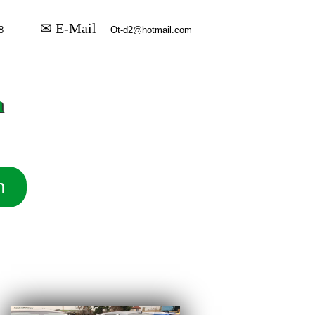
✉ E-Mail
n
n