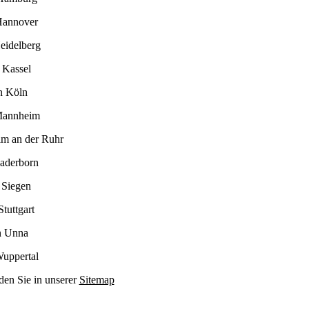
Hannover
eidelberg
 Kassel
n Köln
Mannheim
im an der Ruhr
Paderborn
 Siegen
tuttgart
n Unna
Wuppertal
den Sie in unserer
Sitemap