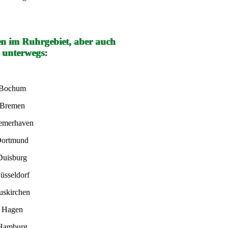
en im Ruhrgebiet, aber auch
 unterwegs:
 Bochum
 Bremen
remerhaven
Dortmund
Duisburg
üsseldorf
uskirchen
n Hagen
 Hamburg