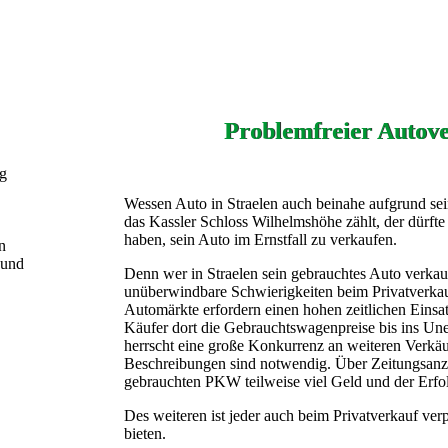
Problemfreier Autove
ng
Wessen Auto in Straelen auch beinahe aufgrund sei
das Kassler Schloss Wilhelmshöhe zählt, der dürft
haben, sein Auto im Ernstfall zu verkaufen.
n
 und
Denn wer in Straelen sein gebrauchtes Auto verkau
unüberwindbare Schwierigkeiten beim Privatverka
Automärkte erfordern einen hohen zeitlichen Einsa
Käufer dort die Gebrauchtswagenpreise bis ins Une
herrscht eine große Konkurrenz an weiteren Verkä
Beschreibungen sind notwendig. Über Zeitungsanze
gebrauchten PKW teilweise viel Geld und der Erfol
Des weiteren ist jeder auch beim Privatverkauf verp
bieten.