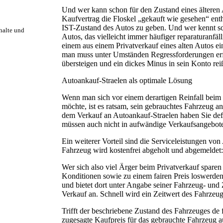
Und wer kann schon für den Zustand eines ältere
Kaufvertrag die Floskel „gekauft wie gesehen“ enth
IST-Zustand des Autos zu geben. Und wer kennt sch
rhalte und
Autos, das vielleicht immer häufiger reparaturanfäll
einem aus einem Privatverkauf eines alten Autos ein
man muss unter Umständen Regressforderungen erfü
übersteigen und ein dickes Minus in sein Konto rei
Autoankauf-Straelen als optimale Lösung
Wenn man sich vor einem derartigen Reinfall beim 
möchte, ist es ratsam, sein gebrauchtes Fahrzeug a
dem Verkauf an Autoankauf-Straelen haben Sie defi
müssen auch nicht in aufwändige Verkaufsangebote 
Ein weiterer Vorteil sind die Serviceleistungen vo
Fahrzeug wird kostenfrei abgeholt und abgemeldet:
Wer sich also viel Ärger beim Privatverkauf sparen
Konditionen sowie zu einem fairen Preis loswerden 
und bietet dort unter Angabe seiner Fahrzeug- und
Verkauf an. Schnell wird ein Zeitwert des Fahrzeuges
Trifft der beschriebene Zustand des Fahrzeuges de f
zugesagte Kaufpreis für das gebrauchte Fahrzeug a