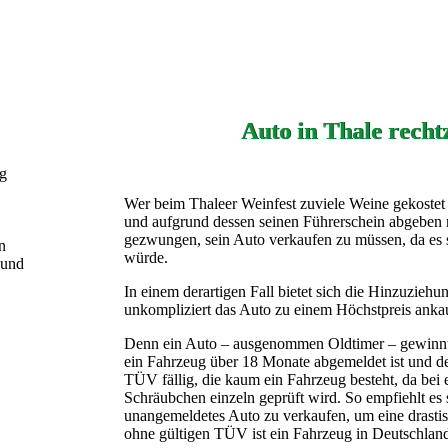
Auto in Thale recht
ng
Wer beim Thaleer Weinfest zuviele Weine gekostet 
und aufgrund dessen seinen Führerschein abgeben 
gezwungen, sein Auto verkaufen zu müssen, da es 
n
würde.
 und
In einem derartigen Fall bietet sich die Hinzuzieh
unkompliziert das Auto zu einem Höchstpreis anka
Denn ein Auto – ausgenommen Oldtimer – gewinnt 
ein Fahrzeug über 18 Monate abgemeldet ist und de
TÜV fällig, die kaum ein Fahrzeug besteht, da be
Schräubchen einzeln geprüft wird. So empfiehlt es s
unangemeldetes Auto zu verkaufen, um eine drasti
ohne gültigen TÜV ist ein Fahrzeug in Deutschland