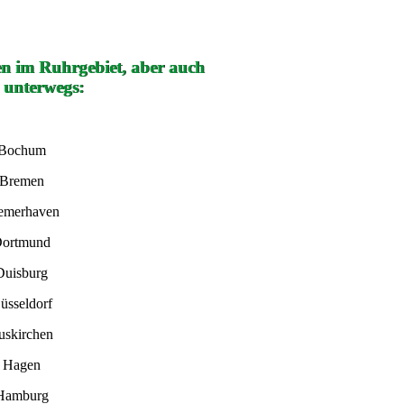
en im Ruhrgebiet, aber auch
 unterwegs:
 Bochum
 Bremen
remerhaven
Dortmund
Duisburg
üsseldorf
uskirchen
n Hagen
 Hamburg