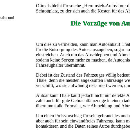
Oftmals bleibt für solche „Herumsteh-Autos“ nur d
Schrottplatz, zu der sich auch die Kosten für das A
rhalte und
Die Vorzüge von Au
Um dies zu vermeiden, kann man Autoankauf-Thale 
für die Entsorgung des Autos auszugeben, sogar n
einstreichen. Auch um das Abschleppen und Abmel
sodann keine Sorgen mehr zu machen, da Autoankau
Fahrzeughalter übernimmt.
Dabei ist der Zustand des Fahrzeuges völlig bedeu
Thale, denn die meisten angekauften Fahrzeuge we
verschifft, wo sie aufwändig restauriert werden, um 
Autoankauf-Thale kauft jedoch nicht nur defekte 
zahlt auch für gute Gebrachtfahrzeuge in einem ta
übernimmt alle Formalia, wie Abmeldung und Abtran
Um einen Preisvorschlag für sein gebrauchtes und e
aber auch für sein einwandfreies Fahrzeug, kann m
kontaktieren und die Daten seines Autos durchgeben