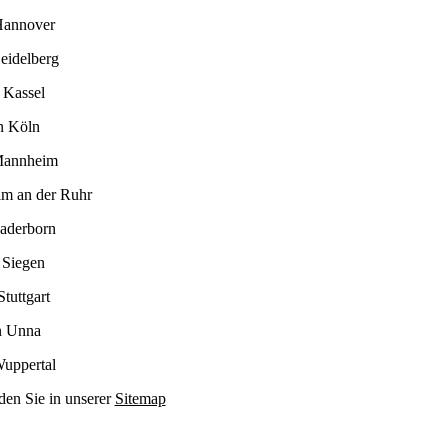
Hannover
eidelberg
 Kassel
n Köln
Mannheim
im an der Ruhr
Paderborn
 Siegen
tuttgart
n Unna
Wuppertal
den Sie in unserer
Sitemap