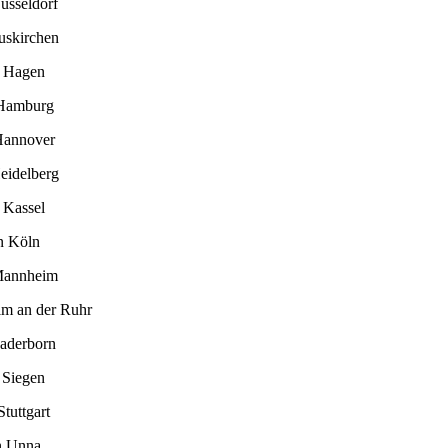
üsseldorf
uskirchen
n Hagen
 Hamburg
Hannover
eidelberg
 Kassel
n Köln
Mannheim
im an der Ruhr
Paderborn
 Siegen
tuttgart
n Unna