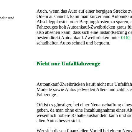
Auch, wenn das Auto auf einer bergigen Strecke 
Odem aushaucht, kann man kurzerhand Autoankauf-
rhalte und
Abschleppkosten oder Bergungskosten zu sparen, 
Fahrzeuges holt Autoankauf-Zweibrücken gratis für
also absehen kann, dass sich eine Instandsetzung d
besten direkt Autoankauf-Zweibrücken unter
0162 
schadhaften Autos schnell und bequem.
Nicht nur Unfallfahrzeuge
Autoankauf-Zweibrücken kauft nicht nur Unfallfah
Modelle sowie Autos jedweden Alters und zahlt stet
Fahrzeuge.
Oft ist es günstiger, bei einer Neuanschaffung eine
geben, da man ohne eine Inzahlungnahme eines Al
wesentlich höhere Rabatte aushandeln kann und sic
alten Autos besser steht.
Wer sich diesen finanziellen Vorteil bei einem Neu